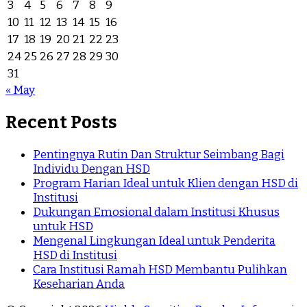
3
4
5
6
7
8
9
10
11
12
13
14
15
16
17
18
19
20
21
22
23
24
25
26
27
28
29
30
31
« May
Recent Posts
Pentingnya Rutin Dan Struktur Seimbang Bagi
Individu Dengan HSD
Program Harian Ideal untuk Klien dengan HSD di
Institusi
Dukungan Emosional dalam Institusi Khusus
untuk HSD
Mengenal Lingkungan Ideal untuk Penderita
HSD di Institusi
Cara Institusi Ramah HSD Membantu Pulihkan
Keseharian Anda