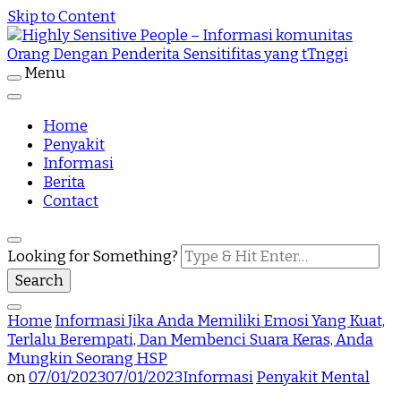
Skip to Content
Menu
Highly Sensitive People Merupakan Situs yang
Highly Sensitive People – Informasi
memberikan Informasi komunitas Orang Dengan
Penderita Sensitifitas yang tTnggi
Home
komunitas Orang Dengan Penderita
Penyakit
Informasi
Sensitifitas yang tTnggi
Berita
Contact
Looking for Something?
Home
Informasi
Jika Anda Memiliki Emosi Yang Kuat,
Terlalu Berempati, Dan Membenci Suara Keras, Anda
Mungkin Seorang HSP
on
07/01/2023
07/01/2023
Informasi
Penyakit Mental