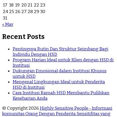
17
18
19
20
21
22
23
24
25
26
27
28
29
30
31
« May
Recent Posts
Pentingnya Rutin Dan Struktur Seimbang Bagi
Individu Dengan HSD
Program Harian Ideal untuk Klien dengan HSD di
Institusi
Dukungan Emosional dalam Institusi Khusus
untuk HSD
Mengenal Lingkungan Ideal untuk Penderita
HSD di Institusi
Cara Institusi Ramah HSD Membantu Pulihkan
Keseharian Anda
© Copyright 2026
Highly Sensitive People - Informasi
komunitas Orang Dengan Penderita Sensitifitas yang