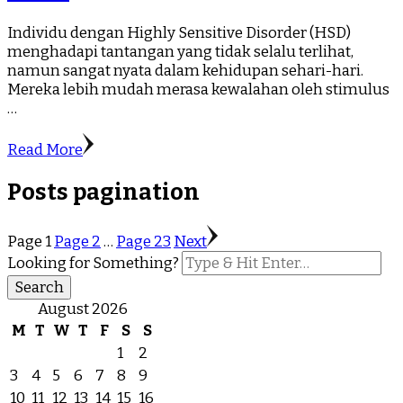
Individu dengan Highly Sensitive Disorder (HSD)
menghadapi tantangan yang tidak selalu terlihat,
namun sangat nyata dalam kehidupan sehari-hari.
Mereka lebih mudah merasa kewalahan oleh stimulus
…
Read More
Posts pagination
Page
1
Page
2
…
Page
23
Next
Looking for Something?
August 2026
M
T
W
T
F
S
S
1
2
3
4
5
6
7
8
9
10
11
12
13
14
15
16