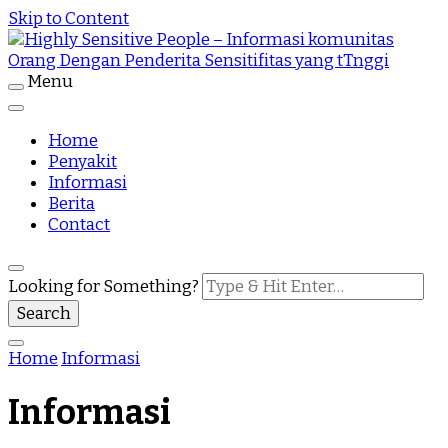
Skip to Content
Menu
Highly Sensitive People Merupakan Situs yang
Highly Sensitive People – Informasi
memberikan Informasi komunitas Orang Dengan
Penderita Sensitifitas yang tTnggi
Home
komunitas Orang Dengan Penderita
Penyakit
Informasi
Sensitifitas yang tTnggi
Berita
Contact
Looking for Something?
Home
Informasi
Informasi