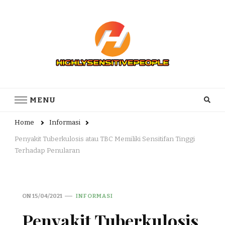
Highly Sensitive People – Informasi
Highly Sensitive People Merupakan Situs yang memberikan
Informasi komunitas Orang Dengan Penderita Sensitifitas yang
komunitas Orang Dengan
MENU
tTnggi
Penderita Sensitifitas yang tTnggi
Home
Informasi
Penyakit Tuberkulosis atau TBC Memiliki Sensitifan Tinggi
Terhadap Penularan
ON
15/04/2021
INFORMASI
Penyakit Tuberkulosis