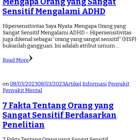
Mengapa Orang yang Sangat
Sensitif Mengalami ADHD
Hipersensitivitas Saya Nyata: Mengapa Orang yang
Sangat Sensitif Mengalami ADHD – Hipersensitivitas
juga dikenal sebagai “orang yang sangat sensitif” (HSP)
bukanlah gangguan. Ini adalah atribut umum …
Read More
on
08/03/2023
08/03/2023
Artikel
Informasi
Penyakit
Penyakit Mental
7 Fakta Tentang Orang yang
Sangat Sensitif Berdasarkan
Penelitian
7 Fakta Tentang Orang yang Sangat Sensitif