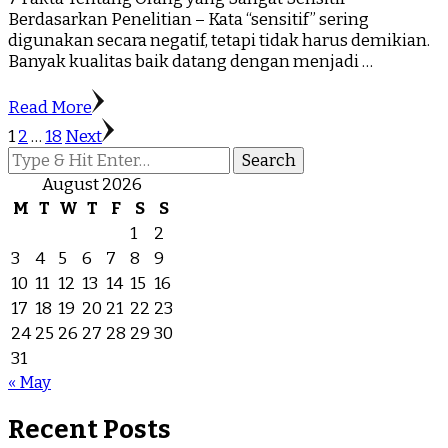
Berdasarkan Penelitian – Kata “sensitif” sering
digunakan secara negatif, tetapi tidak harus demikian.
Banyak kualitas baik datang dengan menjadi …
Read More
Posts
Page
Page
Page
1
2
…
18
Next
Looking
pagination
for
August 2026
Something?
M
T
W
T
F
S
S
1
2
3
4
5
6
7
8
9
10
11
12
13
14
15
16
17
18
19
20
21
22
23
24
25
26
27
28
29
30
31
« May
Recent Posts