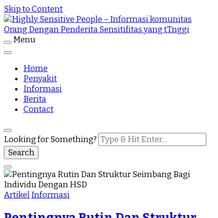
Skip to Content
Menu
Highly Sensitive People Merupakan Situs yang
Highly Sensitive People – Informasi
memberikan Informasi komunitas Orang Dengan
Penderita Sensitifitas yang tTnggi
Home
komunitas Orang Dengan Penderita
Penyakit
Sensitifitas yang tTnggi
Informasi
Berita
Contact
Looking for Something?
Artikel
Informasi
Pentingnya Rutin Dan Struktur