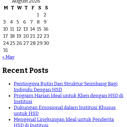
August 2026
M
T
W
T
F
S
S
1
2
3
4
5
6
7
8
9
10
11
12
13
14
15
16
17
18
19
20
21
22
23
24
25
26
27
28
29
30
31
« May
Recent Posts
Pentingnya Rutin Dan Struktur Seimbang Bagi
Individu Dengan HSD
Program Harian Ideal untuk Klien dengan HSD di
Institusi
Dukungan Emosional dalam Institusi Khusus
untuk HSD
Mengenal Lingkungan Ideal untuk Penderita
HSD di Institusi