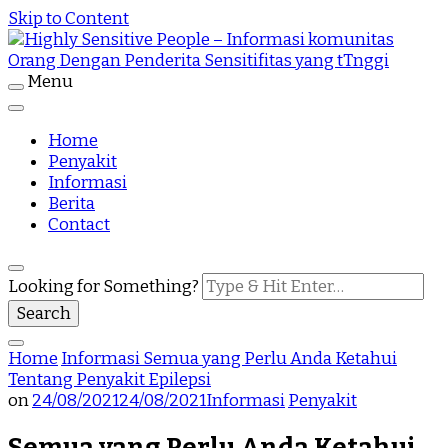
Skip to Content
Menu
Highly Sensitive People Merupakan Situs yang
Highly Sensitive People – Informasi
memberikan Informasi komunitas Orang Dengan
Penderita Sensitifitas yang tTnggi
Home
komunitas Orang Dengan Penderita
Penyakit
Informasi
Sensitifitas yang tTnggi
Berita
Contact
Looking for Something?
Home
Informasi
Semua yang Perlu Anda Ketahui
Tentang Penyakit Epilepsi
on
24/08/2021
24/08/2021
Informasi
Penyakit
Semua yang Perlu Anda Ketahui