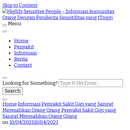
Skip to Content
Menu
Highly Sensitive People Merupakan Situs yang
Highly Sensitive People – Informasi
memberikan Informasi komunitas Orang Dengan
Penderita Sensitifitas yang tTnggi
Home
komunitas Orang Dengan Penderita
Penyakit
Informasi
Sensitifitas yang tTnggi
Berita
Contact
Looking for Something?
Home
Informasi
Penyakit Sakit Gigi yang Sangat
Meresahkan Orang Orang
Penyakit Sakit Gigi yang
Sangat Meresahkan Orang Orang
on
10/04/2021
10/04/2021