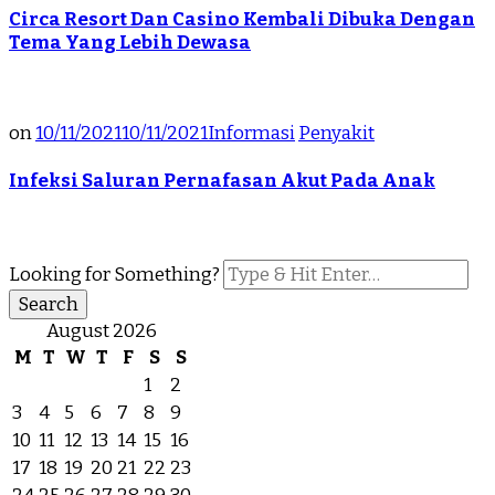
Circa Resort Dan Casino Kembali Dibuka Dengan
Tema Yang Lebih Dewasa
on
10/11/2021
10/11/2021
Informasi
Penyakit
Infeksi Saluran Pernafasan Akut Pada Anak
Looking for Something?
August 2026
M
T
W
T
F
S
S
1
2
3
4
5
6
7
8
9
10
11
12
13
14
15
16
17
18
19
20
21
22
23