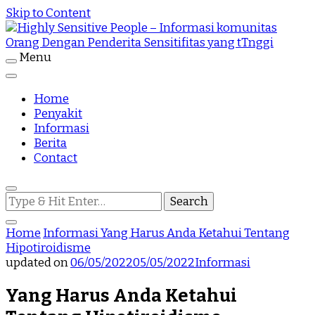
Skip to Content
Menu
Highly Sensitive People Merupakan Situs yang
Highly Sensitive People – Informasi
memberikan Informasi komunitas Orang Dengan
Penderita Sensitifitas yang tTnggi
Home
komunitas Orang Dengan Penderita
Penyakit
Informasi
Sensitifitas yang tTnggi
Berita
Contact
Looking
for
Something?
Home
Informasi
Yang Harus Anda Ketahui Tentang
Hipotiroidisme
updated on
06/05/2022
05/05/2022
Informasi
Yang Harus Anda Ketahui