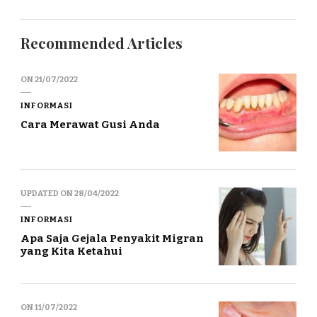
Recommended Articles
ON
21/07/2022
INFORMASI
Cara Merawat Gusi Anda
UPDATED ON
28/04/2022
INFORMASI
Apa Saja Gejala Penyakit Migran
yang Kita Ketahui
ON
11/07/2022