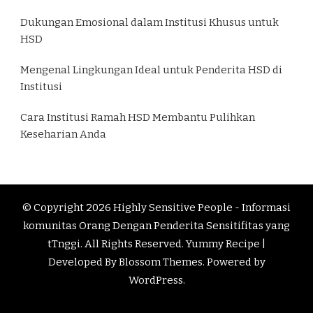
Dukungan Emosional dalam Institusi Khusus untuk
HSD
Mengenal Lingkungan Ideal untuk Penderita HSD di
Institusi
Cara Institusi Ramah HSD Membantu Pulihkan
Keseharian Anda
© Copyright 2026
Highly Sensitive People - Informasi
komunitas Orang Dengan Penderita Sensitifitas yang
tTnggi
. All Rights Reserved. Yummy Recipe |
Developed By
Blossom Themes
. Powered by
WordPress
.