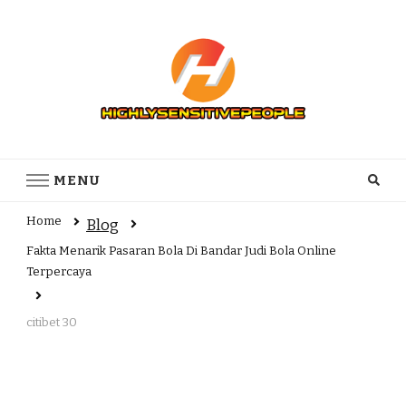
Highly Sensitive People – Informasi
Highly Sensitive People Merupakan Situs yang memberikan
Informasi komunitas Orang Dengan Penderita Sensitifitas yang
komunitas Orang Dengan
MENU
tTnggi
Penderita Sensitifitas yang tTnggi
Home
Blog
Fakta Menarik Pasaran Bola Di Bandar Judi Bola Online
Terpercaya
citibet 30