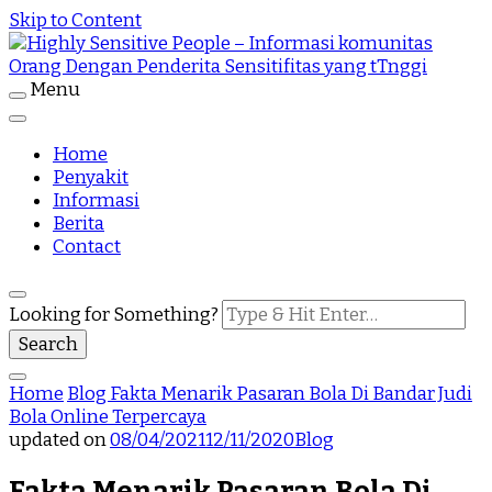
Skip to Content
Menu
Highly Sensitive People Merupakan Situs yang
Highly Sensitive People – Informasi
memberikan Informasi komunitas Orang Dengan
Penderita Sensitifitas yang tTnggi
Home
komunitas Orang Dengan Penderita
Penyakit
Informasi
Sensitifitas yang tTnggi
Berita
Contact
Looking for Something?
Home
Blog
Fakta Menarik Pasaran Bola Di Bandar Judi
Bola Online Terpercaya
updated on
08/04/2021
12/11/2020
Blog
Fakta Menarik Pasaran Bola Di