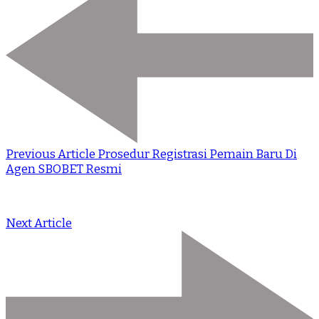
Previous Article
Prosedur Registrasi Pemain Baru Di
Agen SBOBET Resmi
Next Article