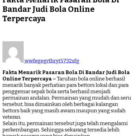
Bandar Judi Bola Online
Terpercaya
wwfegegrthryt5732sfg
Fakta Menarik Pasaran Bola Di Bandar Judi Bola
Online Terpercaya –
Taruhan bola online berhasil
menarik banyak perhatian para bettors lokal dan para
penggemar sepak bola serta berhasil menjadi
permainan andalan. Permainan yang mudah dan seru
tersebut, bisa dimainkan oleh berbagai kalangan
bettors baik yang masih awam maupun yang sudah
veteran.
Selain itu, permainan tersebut juga telah mengalami
perkembangan. Sehingga sekarang tersedia lebih