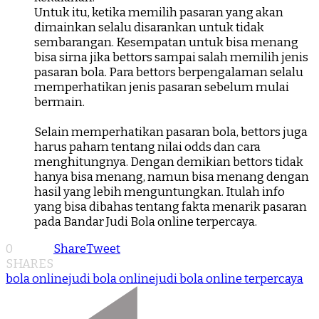
Untuk itu, ketika memilih pasaran yang akan
dimainkan selalu disarankan untuk tidak
sembarangan. Kesempatan untuk bisa menang
bisa sirna jika bettors sampai salah memilih jenis
pasaran bola. Para bettors berpengalaman selalu
memperhatikan jenis pasaran sebelum mulai
bermain.
Selain memperhatikan pasaran bola, bettors juga
harus paham tentang nilai odds dan cara
menghitungnya. Dengan demikian bettors tidak
hanya bisa menang, namun bisa menang dengan
hasil yang lebih menguntungkan. Itulah info
yang bisa dibahas tentang fakta menarik pasaran
pada Bandar Judi Bola online terpercaya.
0
Share
Tweet
SHARES
bola online
judi bola online
judi bola online terpercaya