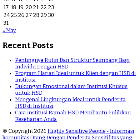
17
18
19
20
21
22
23
24
25
26
27
28
29
30
31
« May
Recent Posts
Pentingnya Rutin Dan Struktur Seimbang Bagi
Individu Dengan HSD
Program Harian Ideal untuk Klien dengan HSD di
Institusi
Dukungan Emosional dalam Institusi Khusus
untuk HSD
Mengenal Lingkungan Ideal untuk Penderita
HSD di Institusi
Cara Institusi Ramah HSD Membantu Pulihkan
Keseharian Anda
© Copyright 2026
Highly Sensitive People - Informasi
komunitas Orang Dengan Penderita Sensitifitas yang