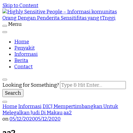
Skip to Content
Menu
Highly Sensitive People Merupakan Situs yang
Highly Sensitive People – Informasi
memberikan Informasi komunitas Orang Dengan
Penderita Sensitifitas yang tTnggi
Home
komunitas Orang Dengan Penderita
Penyakit
Informasi
Sensitifitas yang tTnggi
Berita
Contact
Looking for Something?
Home
Informasi
DICJ Mempertimbangkan Untuk
Melegalkan Judi Di Makau
aa2
on
05/12/2020
05/12/2020
aa2