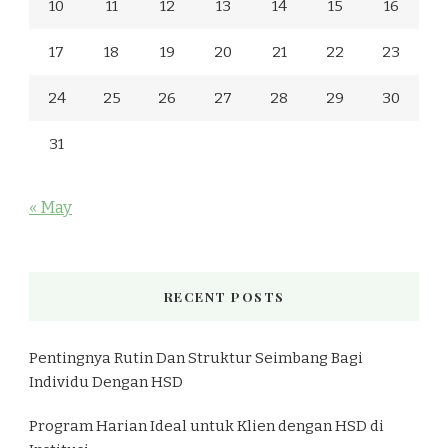
10
11
12
13
14
15
16
17
18
19
20
21
22
23
24
25
26
27
28
29
30
31
« May
RECENT POSTS
Pentingnya Rutin Dan Struktur Seimbang Bagi
Individu Dengan HSD
Program Harian Ideal untuk Klien dengan HSD di