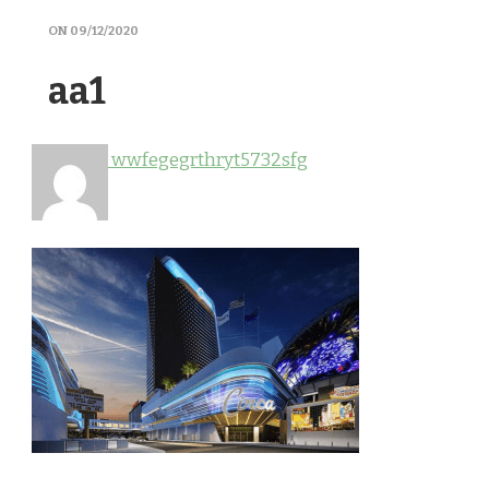
ON
09/12/2020
aa1
wwfegegrthryt5732sfg