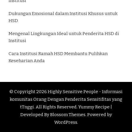
Institusi
Dukungan Emosional dalam Institusi Khusus untuk
HSD
Mengenal Lingkungan Ideal untuk Penderita HSD di
Institusi
Cara Institusi Ramah HSD Membantu Pulihkan
Keseharian Anda
© Copyright 2026
Highly Sensitive People - Informasi
komunitas Orang Dengan Penderita Sensitifitas yang
tTnggi
. All Rights Reserved. Yummy Recipe |
Developed By
Blossom Themes
. Powered by
WordPress
.