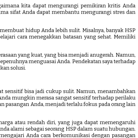
agaimana kita dapat mengurangi pemikiran kritis Anda
nerima sifat Anda dapat membantu mengurangi stres dan
membuat hidup Anda lebih sulit. Misalnya, banyak HSP
lajari cara menegakkan batasan yang sehat. Memiliki
erasaan yang kuat, yang bisa menjadi anugerah. Namun,
k sepenuhnya menguasai Anda. Pendekatan saya terhadap
kan solusi.
t sensitif bisa jadi cukup sulit. Namun, menambahkan
a mungkin merasa sangat sensitif terhadap perilaku
pasangan Anda, menjadi terlalu fokus pada orang lain
harga atau rendah diri, yang juga dapat memengaruhi
Anda alami sebagai seorang HSP dalam suatu hubungan.
mengajari Anda cara berkomunikasi dengan pasangan