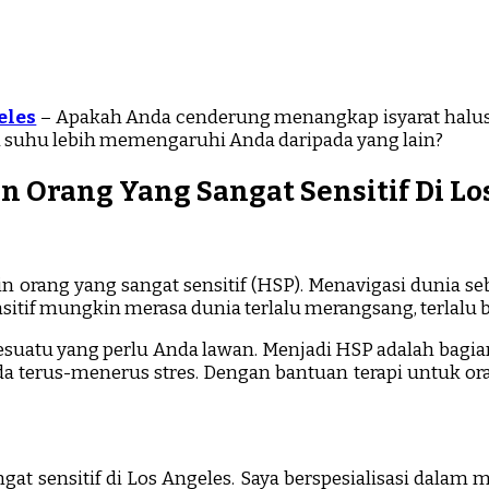
eles
– Apakah Anda cenderung menangkap isyarat halus 
 suhu lebih memengaruhi Anda daripada yang lain?
n Orang Yang Sangat Sensitif Di Lo
 orang yang sangat sensitif (HSP). Menavigasi dunia seba
sitif mungkin merasa dunia terlalu merangsang, terlalu 
suatu yang perlu Anda lawan. Menjadi HSP adalah bagian 
nda terus-menerus stres. Dengan bantuan terapi untuk ora
angat sensitif di Los Angeles. Saya berspesialisasi dala