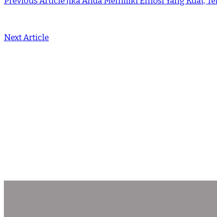
Previous Article
Jika Anda Memiliki Emosi Yang Kuat, T
Next Article