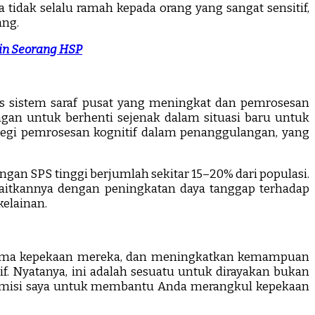
dak selalu ramah kepada orang yang sangat sensitif,
ang.
kin Seorang HSP
tas sistem saraf pusat yang meningkat dan pemrosesan
rungan untuk berhenti sejenak dalam situasi baru untuk
trategi pemrosesan kognitif dalam penanggulangan, yang
gan SPS tinggi berjumlah sekitar 15–20% dari populasi.
ngaitkannya dengan peningkatan daya tanggap terhadap
kelainan.
nerima kepekaan mereka, dan meningkatkan kemampuan
f. Nyatanya, ini adalah sesuatu untuk dirayakan bukan
kan misi saya untuk membantu Anda merangkul kepekaan