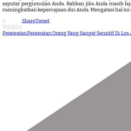
seputar pergumulan Anda. Bahkan jika Anda masih laj
meningkatkan kepercayaan diri Anda. Mengatasi hal in
0
Share
Tweet
SHARES
Perawatan
Perawatan Orang Yang Sangat Sensitif Di Los