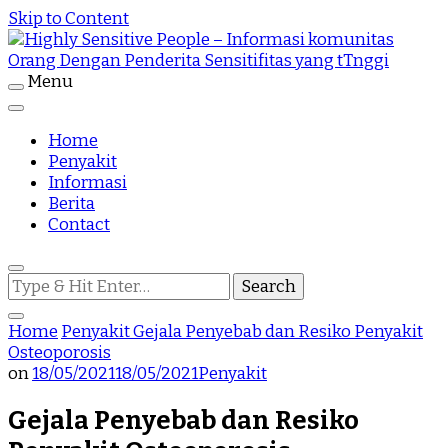
Skip to Content
Menu
Highly Sensitive People Merupakan Situs yang
Highly Sensitive People – Informasi
memberikan Informasi komunitas Orang Dengan
Penderita Sensitifitas yang tTnggi
Home
komunitas Orang Dengan Penderita
Penyakit
Informasi
Sensitifitas yang tTnggi
Berita
Contact
Looking
for
Something?
Home
Penyakit
Gejala Penyebab dan Resiko Penyakit
Osteoporosis
on
18/05/2021
18/05/2021
Penyakit
Gejala Penyebab dan Resiko