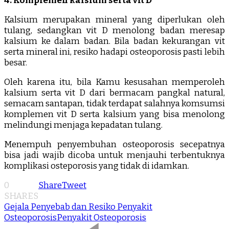
4. Komplemen kalsium serta vit D
Kalsium merupakan mineral yang diperlukan oleh
tulang, sedangkan vit D menolong badan meresap
kalsium ke dalam badan. Bila badan kekurangan vit
serta mineral ini, resiko hadapi osteoporosis pasti lebih
besar.
Oleh karena itu, bila Kamu kesusahan memperoleh
kalsium serta vit D dari bermacam pangkal natural,
semacam santapan, tidak terdapat salahnya komsumsi
komplemen vit D serta kalsium yang bisa menolong
melindungi menjaga kepadatan tulang.
Menempuh penyembuhan osteoporosis secepatnya
bisa jadi wajib dicoba untuk menjauhi terbentuknya
komplikasi osteporosis yang tidak di idamkan.
0
Share
Tweet
SHARES
Gejala Penyebab dan Resiko Penyakit
Osteoporosis
Penyakit Osteoporosis