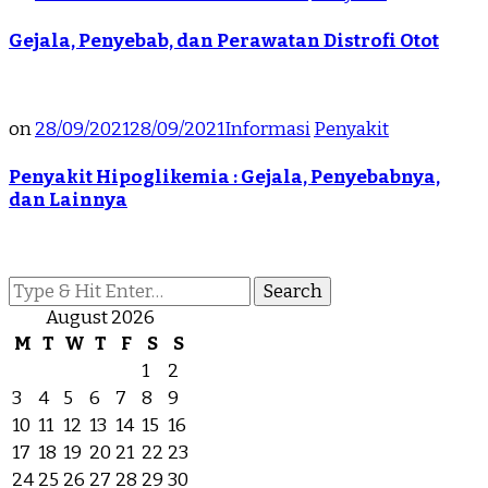
Gejala, Penyebab, dan Perawatan Distrofi Otot
on
28/09/2021
28/09/2021
Informasi
Penyakit
Penyakit Hipoglikemia : Gejala, Penyebabnya,
dan Lainnya
Looking
for
August 2026
Something?
M
T
W
T
F
S
S
1
2
3
4
5
6
7
8
9
10
11
12
13
14
15
16
17
18
19
20
21
22
23
24
25
26
27
28
29
30