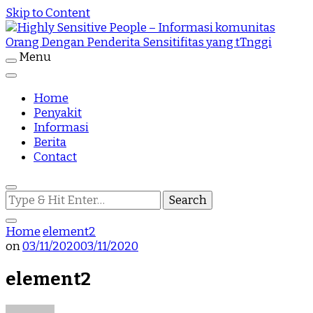
Skip to Content
Menu
Highly Sensitive People Merupakan Situs yang
Highly Sensitive People – Informasi
memberikan Informasi komunitas Orang Dengan
Penderita Sensitifitas yang tTnggi
Home
komunitas Orang Dengan Penderita
Penyakit
Informasi
Sensitifitas yang tTnggi
Berita
Contact
Looking
for
Something?
Home
element2
on
03/11/2020
03/11/2020
element2