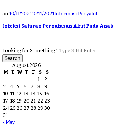
on
10/11/2021
10/11/2021
Informasi
Penyakit
Infeksi Saluran Pernafasan Akut Pada Anak
Looking for Something?
August 2026
M
T
W
T
F
S
S
1
2
3
4
5
6
7
8
9
10
11
12
13
14
15
16
17
18
19
20
21
22
23
24
25
26
27
28
29
30
31
« May