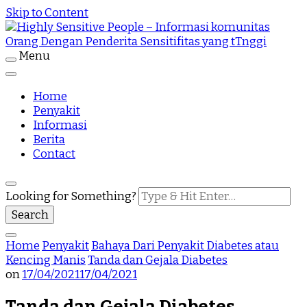
Skip to Content
Menu
Highly Sensitive People Merupakan Situs yang
Highly Sensitive People – Informasi
memberikan Informasi komunitas Orang Dengan
Penderita Sensitifitas yang tTnggi
Home
komunitas Orang Dengan Penderita
Penyakit
Informasi
Sensitifitas yang tTnggi
Berita
Contact
Looking for Something?
Home
Penyakit
Bahaya Dari Penyakit Diabetes atau
Kencing Manis
Tanda dan Gejala Diabetes
on
17/04/2021
17/04/2021
Tanda dan Gejala Diabetes