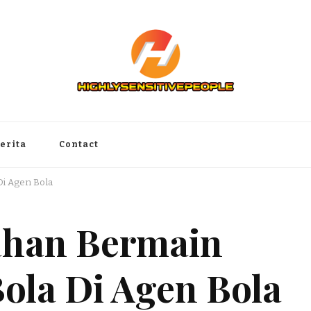
ormasi komunitas Orang Dengan Penderit
n Informasi komunitas Orang Dengan Penderita Sensitifitas yang tTng
erita
Contact
Di Agen Bola
ahan Bermain
ola Di Agen Bola