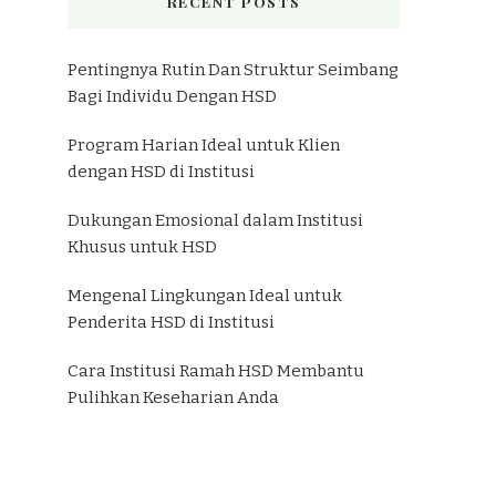
RECENT POSTS
Pentingnya Rutin Dan Struktur Seimbang
Bagi Individu Dengan HSD
Program Harian Ideal untuk Klien
dengan HSD di Institusi
Dukungan Emosional dalam Institusi
Khusus untuk HSD
Mengenal Lingkungan Ideal untuk
Penderita HSD di Institusi
Cara Institusi Ramah HSD Membantu
Pulihkan Keseharian Anda