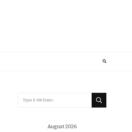
a Sensitifitas yang tTnggi
gi
Looking
for
Something?
August 2026