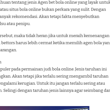
uan tentang jenis Agen bet bola online yang layak untu
tau situs bola online bukan perkara yang sulit. Dengan
banyak rekomendasi. Akan tetapi fakta menyebutkan
lsu atau penipu.
tersebut, maka tidak heran jika untuk meraih kemenangan
ka bettors harus lebih cermat ketika memilih agen bola ya
barangan.
n
puler pada permainan judi bola online. Jenis taruhan ini
an. Akan tetapi jika terlalu sering mengambil taruhan
engalami kerugian. Untuk itu jangan terlalu sering atau
. Selingi dengan taruhan jenis lainnya agar seimbang da