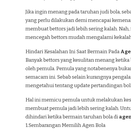
Jika ingin menang pada taruhan judi bola, s
yang perlu dilakukan demi mencapai kemenang
membuat bettors jadi lebih sering kalah. Nah, 
mencegah bettors mudah mengalami kekalah
Hindari Kesalahan Ini Saat Bermain Pada
Age
Banyak bettors yang kesulitan menang ketika b
oleh pemula. Pemula yang notabenenya bukan
semacam ini. Sebab selain kurangnya pengala
mengetahui tentang update pertandingan bola
Hal ini memicu pemula untuk melakukan kesal
membuat pemula jadi lebih sering kalah. Untu
dihindari ketika bermain taruhan bola di
agen
1.Sembarangan Memilih Agen Bola