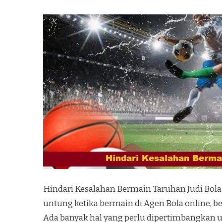
Hindari Kesalahan Bermain Taruhan Judi Bola
untung ketika bermain di Agen Bola online, 
Ada banyak hal yang perlu dipertimbangkan 