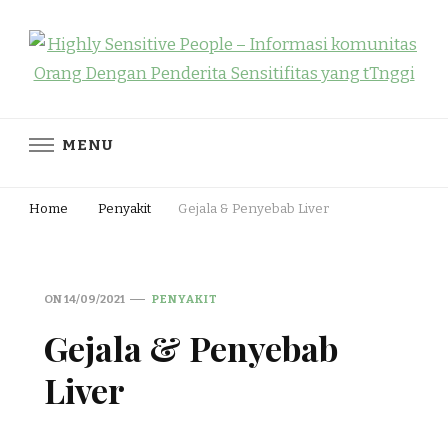
Highly Sensitive People – Informasi
Highly Sensitive People Merupakan Situs yang memberikan
Informasi komunitas Orang Dengan Penderita Sensitifitas yang
komunitas Orang Dengan
MENU
tTnggi
Penderita Sensitifitas yang tTnggi
Home
Penyakit
Gejala & Penyebab Liver
ON
14/09/2021
PENYAKIT
Gejala & Penyebab
Liver