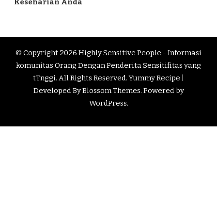
Keseharian Anda
© Copyright 2026
Highly Sensitive People - Informasi
komunitas Orang Dengan Penderita Sensitifitas yang
tTnggi
. All Rights Reserved. Yummy Recipe |
Developed By
Blossom Themes
. Powered by
WordPress
.