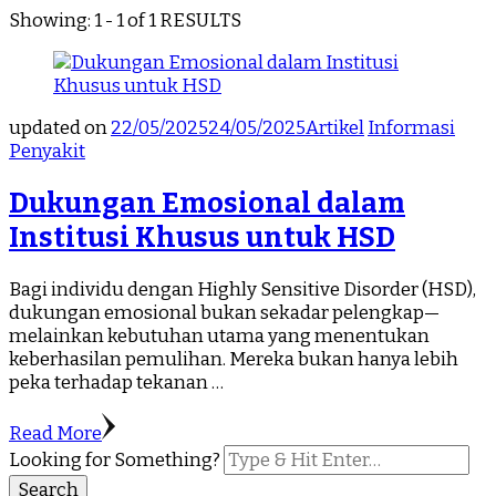
Showing: 1 - 1 of 1 RESULTS
updated on
22/05/2025
24/05/2025
Artikel
Informasi
Penyakit
Dukungan Emosional dalam
Institusi Khusus untuk HSD
Bagi individu dengan Highly Sensitive Disorder (HSD),
dukungan emosional bukan sekadar pelengkap—
melainkan kebutuhan utama yang menentukan
keberhasilan pemulihan. Mereka bukan hanya lebih
peka terhadap tekanan …
Read More
Looking for Something?