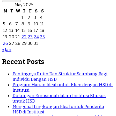
May 2025
M
T
W
T
F
S
S
1
2
3
4
5
6
7
8
9
10
11
12
13
14
15
16
17
18
19
20
21
22
23
24
25
26
27
28
29
30
31
« Jan
Recent Posts
Pentingnya Rutin Dan Struktur Seimbang Bagi
Individu Dengan HSD
Program Harian Ideal untuk Klien dengan HSD di
Institusi
Dukungan Emosional dalam Institusi Khusus
untuk HSD
Mengenal Lingkungan Ideal untuk Penderita
HSD di Institusi