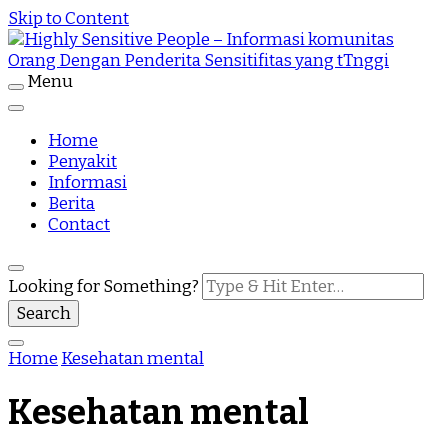
Skip to Content
Menu
Highly Sensitive People Merupakan Situs yang
Highly Sensitive People – Informasi
memberikan Informasi komunitas Orang Dengan
Penderita Sensitifitas yang tTnggi
Home
komunitas Orang Dengan Penderita
Penyakit
Informasi
Sensitifitas yang tTnggi
Berita
Contact
Looking for Something?
Home
Kesehatan mental
Kesehatan mental