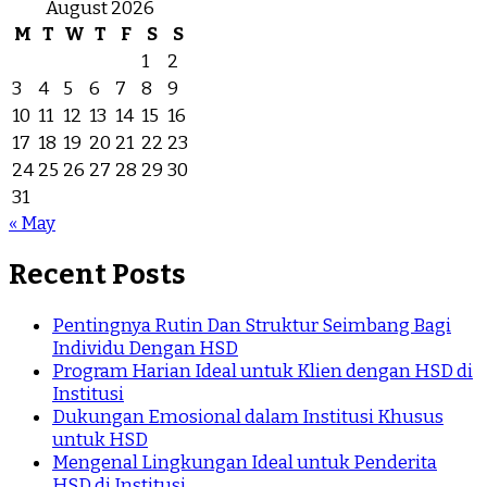
August 2026
M
T
W
T
F
S
S
1
2
3
4
5
6
7
8
9
10
11
12
13
14
15
16
17
18
19
20
21
22
23
24
25
26
27
28
29
30
31
« May
Recent Posts
Pentingnya Rutin Dan Struktur Seimbang Bagi
Individu Dengan HSD
Program Harian Ideal untuk Klien dengan HSD di
Institusi
Dukungan Emosional dalam Institusi Khusus
untuk HSD
Mengenal Lingkungan Ideal untuk Penderita
HSD di Institusi