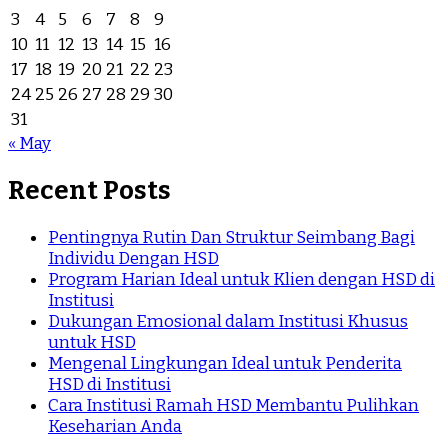
3
4
5
6
7
8
9
10
11
12
13
14
15
16
17
18
19
20
21
22
23
24
25
26
27
28
29
30
31
« May
Recent Posts
Pentingnya Rutin Dan Struktur Seimbang Bagi
Individu Dengan HSD
Program Harian Ideal untuk Klien dengan HSD di
Institusi
Dukungan Emosional dalam Institusi Khusus
untuk HSD
Mengenal Lingkungan Ideal untuk Penderita
HSD di Institusi
Cara Institusi Ramah HSD Membantu Pulihkan
Keseharian Anda