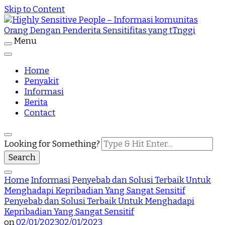
Skip to Content
Menu
Highly Sensitive People Merupakan Situs yang
Highly Sensitive People – Informasi
memberikan Informasi komunitas Orang Dengan
Penderita Sensitifitas yang tTnggi
Home
komunitas Orang Dengan Penderita
Penyakit
Informasi
Sensitifitas yang tTnggi
Berita
Contact
Looking for Something?
Home
Informasi
Penyebab dan Solusi Terbaik Untuk
Menghadapi Kepribadian Yang Sangat Sensitif
Penyebab dan Solusi Terbaik Untuk Menghadapi
Kepribadian Yang Sangat Sensitif
on
02/01/2023
02/01/2023