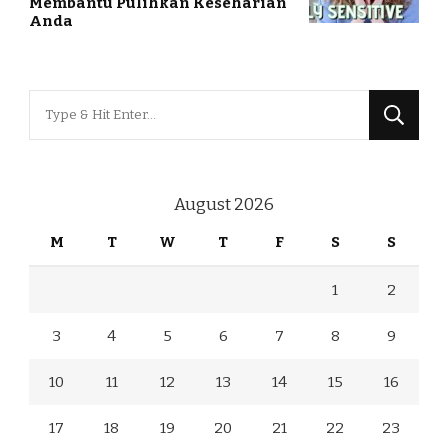
Membantu Pulihkan Keseharian
Anda
Looking
for
Something?
August 2026
M
T
W
T
F
S
S
1
2
3
4
5
6
7
8
9
10
11
12
13
14
15
16
17
18
19
20
21
22
23