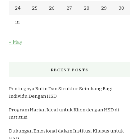
24
25
26
27
28
29
30
31
« May
RECENT POSTS
Pentingnya Rutin Dan Struktur Seimbang Bagi
Individu Dengan HSD
Program Harian Ideal untuk Klien dengan HSD di
Institusi
Dukungan Emosional dalam Institusi Khusus untuk
HSD