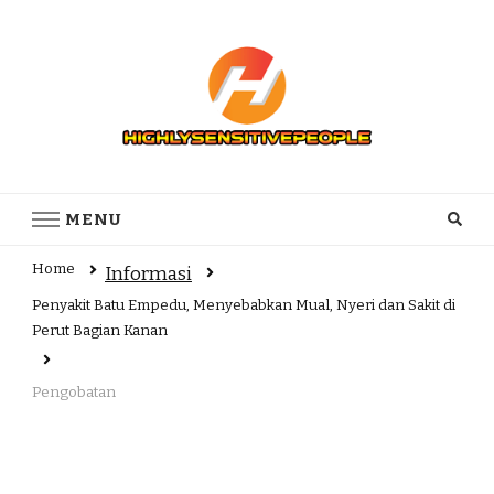
Highly Sensitive People – Informasi
Highly Sensitive People Merupakan Situs yang memberikan
Informasi komunitas Orang Dengan Penderita Sensitifitas yang
komunitas Orang Dengan
MENU
tTnggi
Penderita Sensitifitas yang tTnggi
Home
Informasi
Penyakit Batu Empedu, Menyebabkan Mual, Nyeri dan Sakit di
Perut Bagian Kanan
Pengobatan