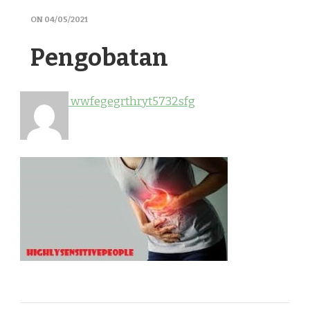
ON
04/05/2021
Pengobatan
wwfegegrthryt5732sfg