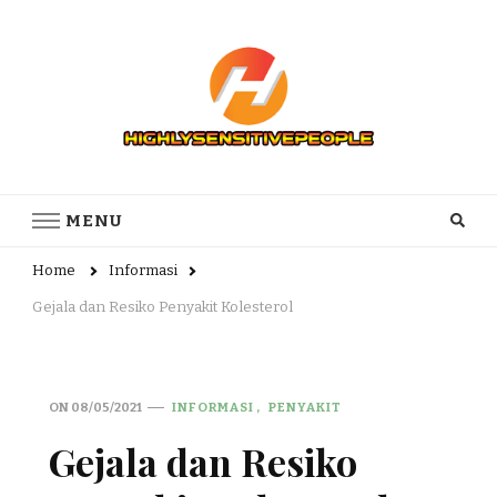
Highly Sensitive People – Informasi
Highly Sensitive People Merupakan Situs yang memberikan
Informasi komunitas Orang Dengan Penderita Sensitifitas yang
komunitas Orang Dengan
MENU
tTnggi
Penderita Sensitifitas yang tTnggi
Home
Informasi
Gejala dan Resiko Penyakit Kolesterol
ON
08/05/2021
INFORMASI
PENYAKIT
Gejala dan Resiko