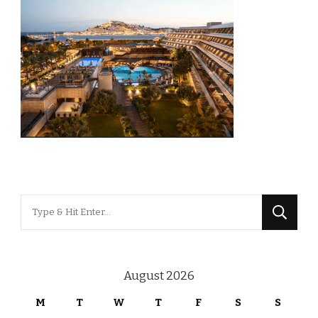
Looking
for
Something?
August 2026
M
T
W
T
F
S
S