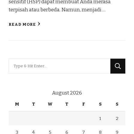
sensitif (HSP) dapat membuat Anda merasa
terpisah atau berbeda. Namun, menjadi …
READ MORE
Looking
for
Something?
August 2026
M
T
W
T
F
S
S
1
2
3
4
5
6
7
8
9