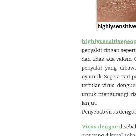
highlysensitivepeo
penyakit ringan seper
dan tidak ada vaksin.
penyakit yang dibaw
nyamuk. Segera cari 
tertular virus dengue
untuk mengurangi ris
lanjut.
Penyebab virus dengu
Virus dengue
disebab
erat yang dikenal seb