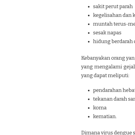
sakit perut parah
kegelisahan dan 
muntah terus-me
sesak napas
hidung berdarah 
Kebanyakan orang yang
yang mengalami gejal
yang dapat meliputi:
pendarahan heba
tekanan darah sa
koma
kematian.
Dimana virus dengue se