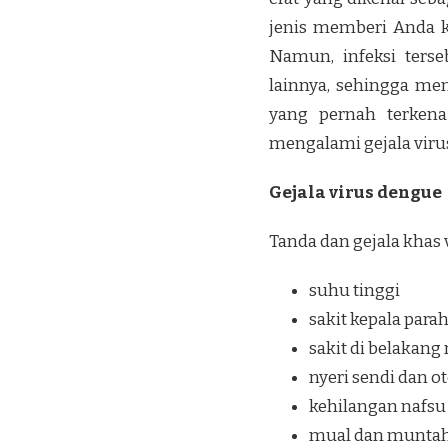
jenis memberi Anda k
Namun, infeksi terse
lainnya, sehingga me
yang pernah terkena
mengalami gejala virus 
Gejala virus dengue
Tanda dan gejala khas
suhu tinggi
sakit kepala para
sakit di belakang
nyeri sendi dan ot
kehilangan nafs
mual dan munta