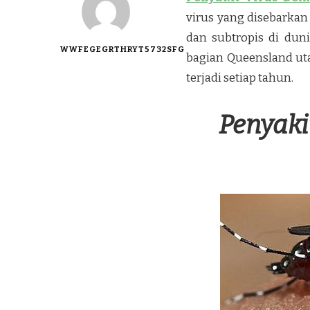
virus yang disebarkan
dan subtropis di duni
WWFEGEGRTHRYT5732SFG
bagian Queensland uta
terjadi setiap tahun.
Penyaki