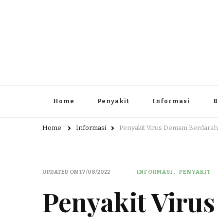
Highly Sensitive People – Inf
Highly Sensitive People Merupakan Situs yang memberika
Home
Penyakit
Informasi
B
Home
Informasi
Penyakit Virus Demam Berdara
UPDATED ON
17/08/2022
INFORMASI
PENYAKIT
Penyakit Viru