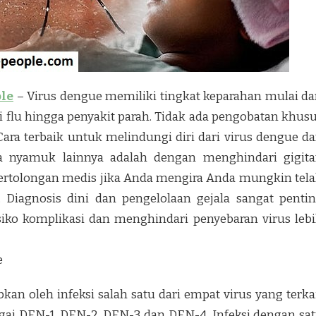
ple
– Virus dengue memiliki tingkat keparahan mulai da
ti flu hingga penyakit parah. Tidak ada pengobatan khus
 Cara terbaik untuk melindungi diri dari virus dengue d
a nyamuk lainnya adalah dengan menghindari gigit
pertolongan medis jika Anda mengira Anda mungkin tel
. Diagnosis dini dan pengelolaan gejala sangat penti
iko komplikasi dan menghindari penyebaran virus leb
e
kan oleh infeksi salah satu dari empat virus yang terka
agai DEN-1, DEN-2, DEN-3 dan DEN-4. Infeksi dengan sa