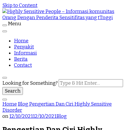
Skip to Content
Menu
Highly Sensitive People Merupakan Situs yang
Highly Sensitive People – Informasi
memberikan Informasi komunitas Orang Dengan
Penderita Sensitifitas yang tTnggi
Home
komunitas Orang Dengan Penderita
Penyakit
Informasi
Sensitifitas yang tTnggi
Berita
Contact
Looking for Something?
Home
Blog
Pengertian Dan Ciri Highly Sensitive
Disorder
on
12/10/2021
12/10/2021
Blog
Pengertian Dan Ciri Highly