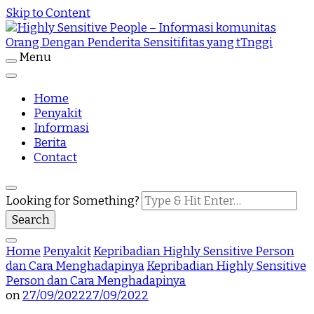
Skip to Content
Menu
Highly Sensitive People Merupakan Situs yang
Highly Sensitive People – Informasi
memberikan Informasi komunitas Orang Dengan
Penderita Sensitifitas yang tTnggi
Home
komunitas Orang Dengan Penderita
Penyakit
Informasi
Sensitifitas yang tTnggi
Berita
Contact
Looking for Something?
Home
Penyakit
Kepribadian Highly Sensitive Person
dan Cara Menghadapinya
Kepribadian Highly Sensitive
Person dan Cara Menghadapinya
on
27/09/2022
27/09/2022