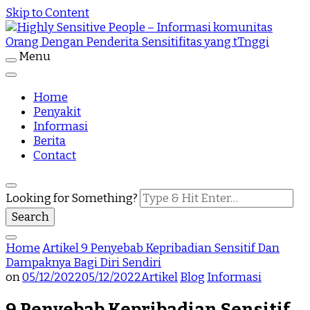
Skip to Content
Menu
Highly Sensitive People Merupakan Situs yang
Highly Sensitive People – Informasi
memberikan Informasi komunitas Orang Dengan
Penderita Sensitifitas yang tTnggi
Home
komunitas Orang Dengan Penderita
Penyakit
Informasi
Sensitifitas yang tTnggi
Berita
Contact
Looking for Something?
Home
Artikel
9 Penyebab Kepribadian Sensitif Dan
Dampaknya Bagi Diri Sendiri
on
05/12/2022
05/12/2022
Artikel
Blog
Informasi
9 Penyebab Kepribadian Sensitif