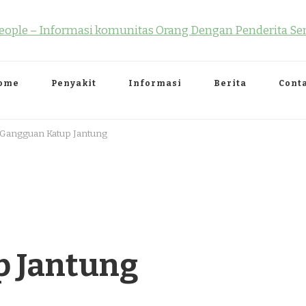
ormasi komunitas Orang Dengan Penderit
n Informasi komunitas Orang Dengan Penderita Sensitifitas yang tTng
ome
Penyakit
Informasi
Berita
Cont
Gangguan Katup Jantung
 Jantung