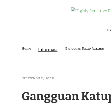
Highly Sensitive People – Inf
Highly Sensitive People Merupakan Situs yang memberika
H
Home
Gangguan Katup Jantung
Informasi
UPDATED ON
31/12/2021
Gangguan Katup